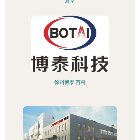
篇章
徐州博泰 百科