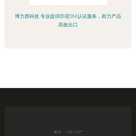
博力西科技 专业提供印尼SNI认证服务，助力产品
高效出口
电话：1338160**