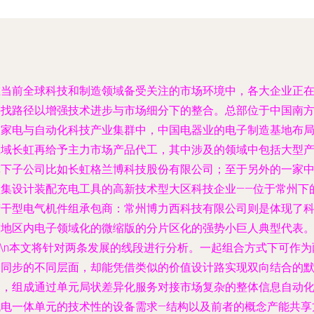
在当前全球科技和制造领域备受关注的市场环境中，各大企业正
寻找路径以增强技术进步与市场细分下的整合。总部位于中国南
的家电与自动化科技产业集群中，中国电器业的电子制造基地布
区域长虹再给予主力市场产品代工，其中涉及的领域中包括大型
旗下子公司比如长虹格兰博科技股份有限公司；至于另外的一家
型集设计装配充电工具的高新技术型大区科技企业——位于常州下
精干型电气机件组承包商：常州博力西科技有限公司则是体现了
技地区内电子领域化的微缩版的分片区化的强势小巨人典型代表
n\n本文将针对两条发展的线段进行分析。一起组合方式下可作为
种同步的不同层面，却能凭借类似的价值设计路实现双向结合的
契，组成通过单元局状差异化服务对接市场复杂的整体信息自动
机电一体单元的技术性的设备需求—结构以及前者的概念产能共享