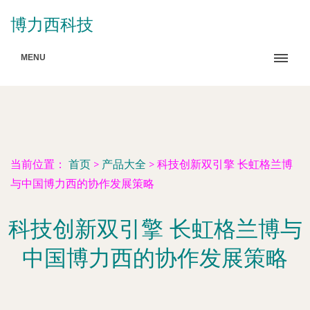
博力西科技
MENU
当前位置：
首页
>
产品大全
>
科技创新双引擎 长虹格兰博
与中国博力西的协作发展策略
科技创新双引擎 长虹格兰博与
中国博力西的协作发展策略