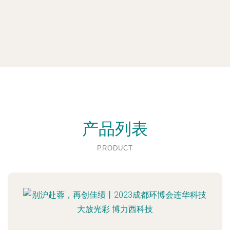
产品列表
PRODUCT