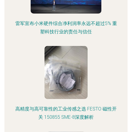
雷军宣布小米硬件综合净利润率永远不超过5% 重
塑科技行业的责任与信任
高精度与高可靠性的工业传感之选 FESTO 磁性开
关 150855 SME-8深度解析