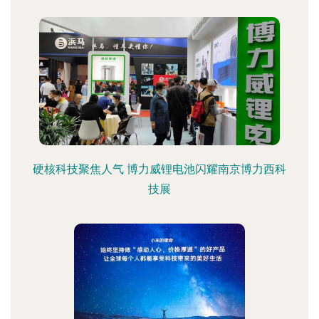
硬核科技聚焦人气 博力威锂电池闪耀南京博力西科
技展