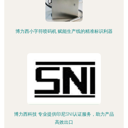
博力西小字符喷码机 赋能生产线的精准标识利器
博力西科技 专业提供印尼SNI认证服务，助力产品
高效出口