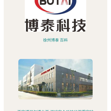
徐州博泰 百科