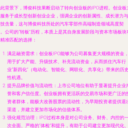
在此背景下，博俊科技果断启动了转向创业板的IPO进程。创业板
要服务于成长型创新创业企业，强调企业的创新属性、成长潜力
科技含量，这与博俊科技所处的汽车零部件高端制造领域高度契
合。公司的“转板”历程，本质上是其自身发展阶段与资本市场板块
能精准匹配的选择：
满足融资需求
：创业板IPO能够为公司募集更大规模的资金
用于扩大产能、升级技术、补充流动资金，从而抓住汽车行
业“新四化”（电动化、智能化、网联化、共享化）带来的历
性机遇。
提升品牌价值与流动性
：上市公司地位有助于显著提升企业
誉和客户信任度。创业板拥有更活跃的交易市场和更广泛的
资者群体，能极大改善股票的流动性，为早期投资者提供退
渠道，并建立更加市场化的估值体系。
强化规范治理
：IPO过程本身是对公司业务、财务、内控的
次全面、严格的“体检”和提升，有助于公司建立更加现代化