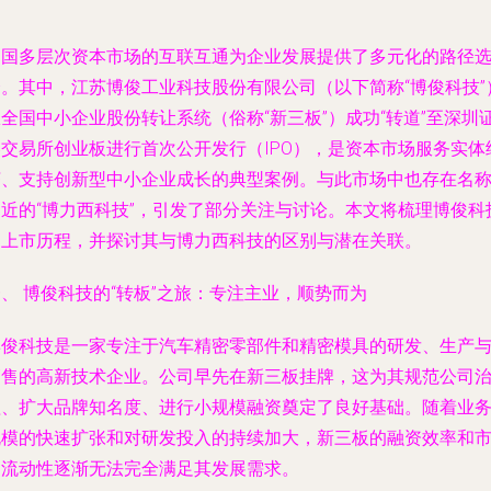
中国多层次资本市场的互联互通为企业发展提供了多元化的路径
择。其中，江苏博俊工业科技股份有限公司（以下简称“博俊科技”
全国中小企业股份转让系统（俗称“新三板”）成功“转道”至深圳
券交易所创业板进行首次公开发行（IPO），是资本市场服务实体
济、支持创新型中小企业成长的典型案例。与此市场中也存在名
相近的“博力西科技”，引发了部分关注与讨论。本文将梳理博俊科
的上市历程，并探讨其与博力西科技的区别与潜在关联。
、 博俊科技的“转板”之旅：专注主业，顺势而为
博俊科技是一家专注于汽车精密零部件和精密模具的研发、生产
销售的高新技术企业。公司早先在新三板挂牌，这为其规范公司
理、扩大品牌知名度、进行小规模融资奠定了良好基础。随着业
规模的快速扩张和对研发投入的持续加大，新三板的融资效率和
场流动性逐渐无法完全满足其发展需求。